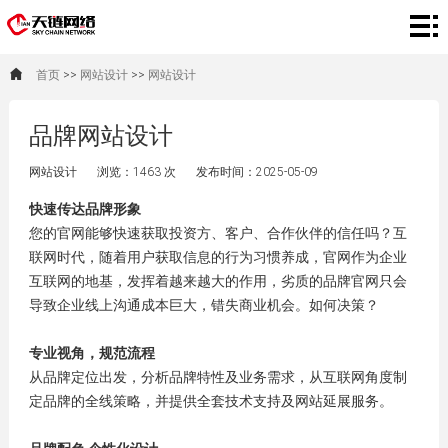
网
站
网
首页
>>
网站设计
>>
网站设计
首
站
产
品牌网站设计
页
设
品
客
网站设计
浏览：1463 次
发布时间：2025-05-09
计
服
户
新
快速传达品牌形象
您的官网能够快速获取投资方、客户、合作伙伴的信任吗？互
务
案
闻
解
联网时代，随着用户获取信息的行为习惯养成，官网作为企业
互联网的地基，发挥着越来越大的作用，劣质的品牌官网只会
例
资
决
关
导致企业线上沟通成本巨大，错失商业机会。如何决策？
讯
方
于
联
专业视角，规范流程
从品牌定位出发，分析品牌特性及业务需求，从互联网角度制
案
我
系
定品牌的全线策略，并提供全套技术支持及网站延展服务。
们
我